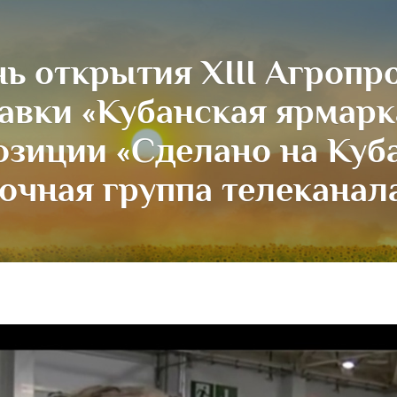
нь открытия XIII Агроп
авки «Кубанская ярмарк
озиции «Сделано на Куб
очная группа телеканала