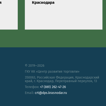
я
Краснодара
© 2019—2026
ГКУ КК «Центр развития торговли»
350063
,
Российская Федерация
,
Краснодарский
край
,
г. Краснодар, Переправный переулок, 13
Телефон:
+7 (861) 262-47-26
Email:
crt@dps.krasnodar.ru