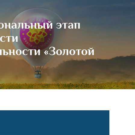
иональный этап
сти
льности «Золотой