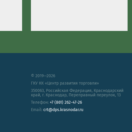
© 2019—2026
ГКУ КК «Центр развития торговли»
350063
,
Российская Федерация
,
Краснодарский
край
,
г. Краснодар, Переправный переулок, 13
Телефон:
+7 (861) 262-47-26
Email:
crt@dps.krasnodar.ru