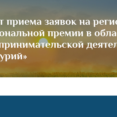
т приема заявок на рег
ональной премии в обла
принимательской деяте
урий»