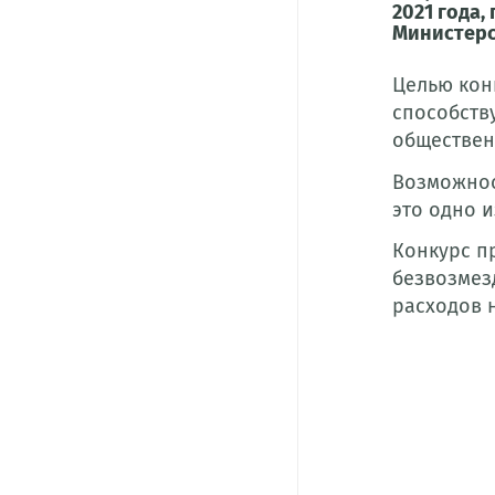
2021 года
Министерс
Целью кон
способств
обществен
Возможнос
это одно 
Конкурс п
безвозмез
расходов н