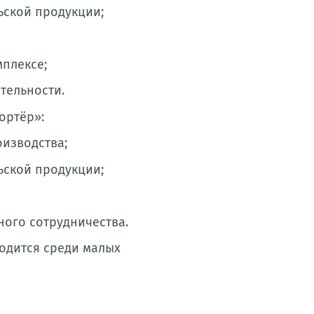
ьской продукции;
плексе;
тельности.
ортёр»:
изводства;
ьской продукции;
ого сотрудничества.
одится среди малых