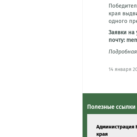
Победител
края выдв
одного пр
Заявки на
почту: mem
Подробная
14
января 2
Полезные ссылки
Администрация 
края