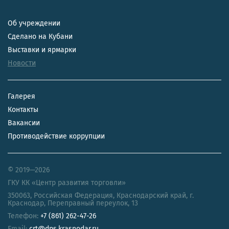
Об учреждении
Сделано на Кубани
Выставки и ярмарки
Новости
Галерея
Контакты
Вакансии
Противодействие коррупции
© 2019—2026
ГКУ КК «Центр развития торговли»
350063
,
Российская Федерация
,
Краснодарский край
,
г.
Краснодар, Переправный переулок, 13
Телефон:
+7 (861) 262-47-26
Email:
crt@dps.krasnodar.ru