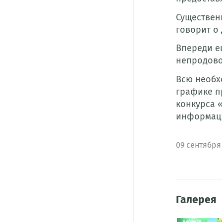
Существен
говорит о
Впереди е
непродово
Всю необх
графике пр
конкурса «
информацию
09
сентября
Галерея