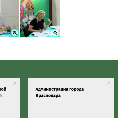
кой
Администрация города
я
Краснодара