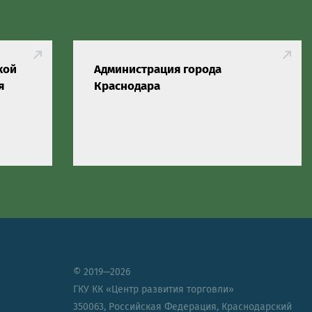
кой
Администрация города
я
Краснодара
© 2019—2026
ГКУ КК «Центр развития торговли»
350063
,
Российская Федерация
,
Краснодарский