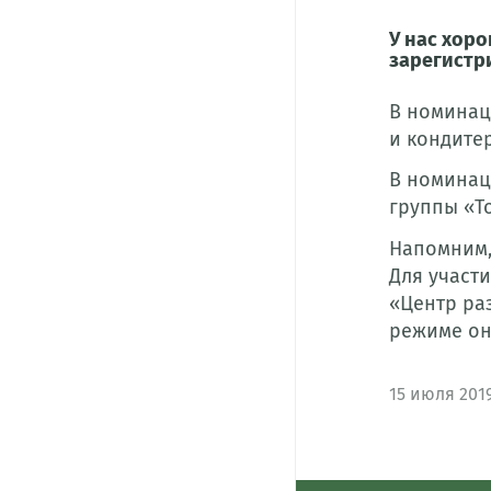
У нас хоро
зарегистр
В номинац
и кондите
В номинац
группы «Т
Напомним, 
Для участи
«Центр раз
режиме онл
15
июля 201