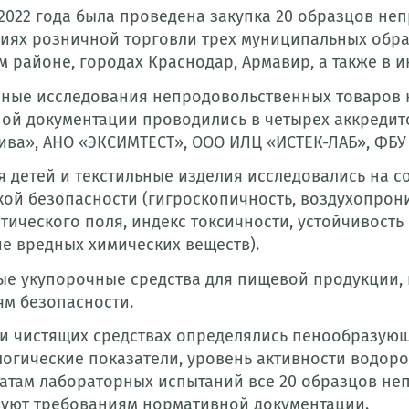
 2022 года была проведена закупка 20 образцов не
иях розничной торговли трех муниципальных обра
 районе, городах Краснодар, Армавир, а также в и
ные исследования непродовольственных товаров 
ой документации проводились в четырех аккредит
ива», АНО «ЭКСИМТЕСТ», ООО ИЛЦ «ИСТЕК-ЛАБ», ФБУ
я детей и текстильные изделия исследовались на 
кой безопасности (гигроскопичность, воздухопрон
атического поля, индекс токсичности, устойчивост
е вредных химических веществ).
е укупорочные средства для пищевой продукции, 
ям безопасности.
и чистящих средствах определялись пенообразующ
огические показатели, уровень активности водоро
татам лабораторных испытаний все 20 образцов н
вуют требованиям нормативной документации.