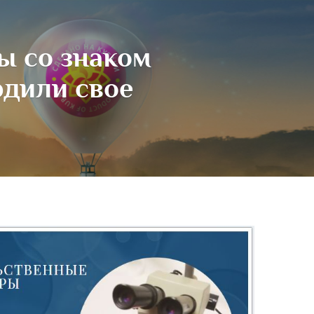
ы со знаком
рдили свое