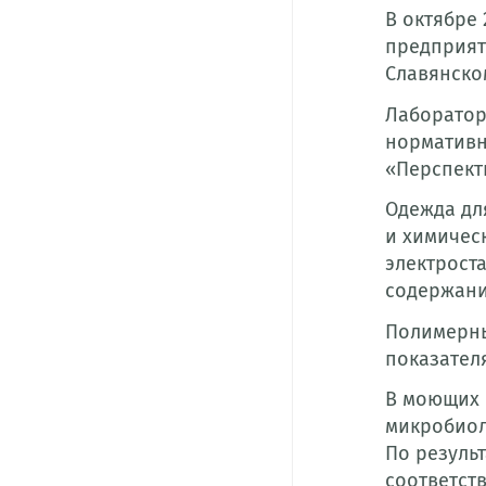
В октябре
предприят
Славянском
Лаборатор
нормативн
«Перспект
Одежда дл
и химичес
электрост
содержани
Полимерны
показател
В моющих 
микробиол
По резуль
соответст