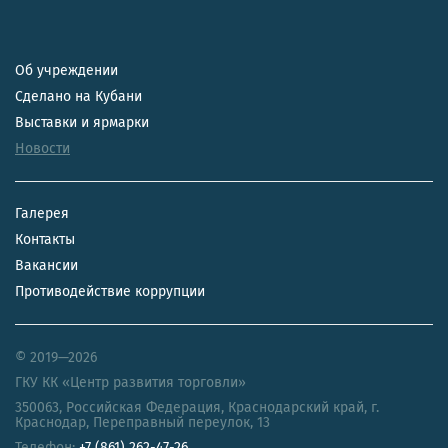
Об учреждении
Сделано на Кубани
Выставки и ярмарки
Новости
Галерея
Контакты
Вакансии
Противодействие коррупции
© 2019—2026
ГКУ КК «Центр развития торговли»
350063
,
Российская Федерация
,
Краснодарский край
,
г.
Краснодар, Переправный переулок, 13
Телефон:
+7 (861) 262-47-26