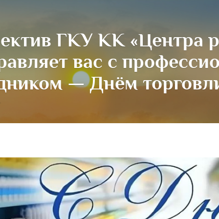
ектив ГКУ КК «Центра р
равляет вас с професс
дником — Днём торговл