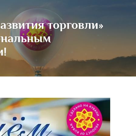
азвития торговли»
иональным
и!