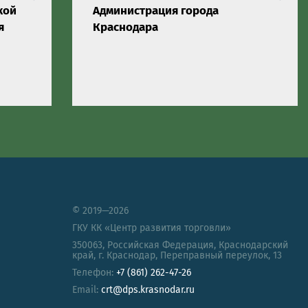
кой
Администрация города
я
Краснодара
© 2019—2026
ГКУ КК «Центр развития торговли»
350063
,
Российская Федерация
,
Краснодарский
край
,
г. Краснодар, Переправный переулок, 13
Телефон:
+7 (861) 262-47-26
Email:
crt@dps.krasnodar.ru