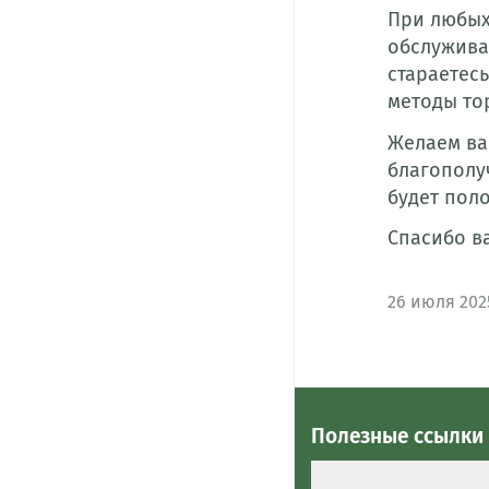
При любых
обслужива
стараетес
методы то
Желаем ва
благополу
будет пол
Спасибо в
26
июля 202
Полезные ссылки