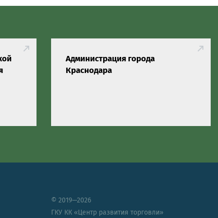
кой
Администрация города
я
Краснодара
© 2019—2026
ГКУ КК «Центр развития торговли»